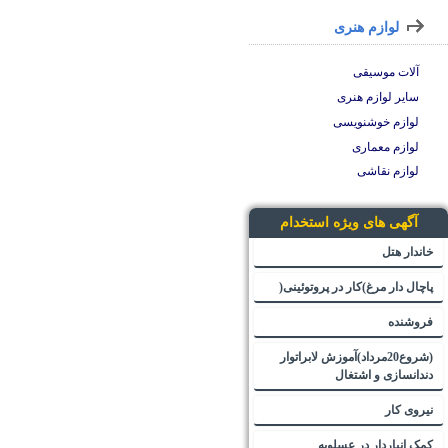
لوازم هنری
آلات موسیقی
سایر لوازم هنری
لوازم خوشنویسی
لوازم معماری
لوازم نقاشی
آگهی های ویژه استخدام
خاندار هتل
پاچال دار مرغ)کار در پروتوئینی(
فروشنده
(شروع20مرداد)آموزش لابراتوار
دندانسازی و اشتغال
نیروی کار
کمک انباردار در عسلویه