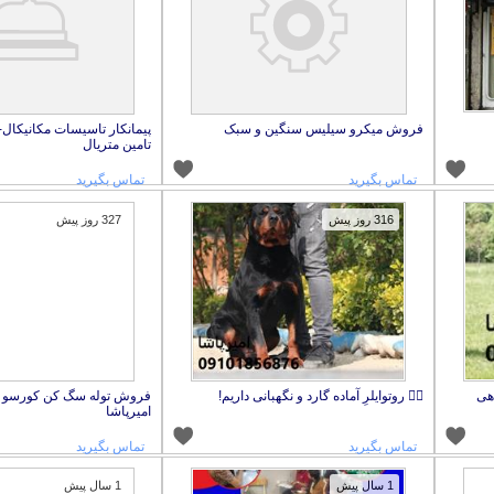
فروش میکرو سیلیس سنگین و سبک
پیمانکار تاسیسات مکانیکال-
تامین متریال
تماس بگیرید
تماس بگیرید
316 روز پیش
327 روز پیش
اهی
🐕‍🦺 روتوایلرِ آماده گارد و نگهبانی داریم!
فروش توله سگ کن کورسو ا
امیرپاشا
تماس بگیرید
تماس بگیرید
1 سال پیش
1 سال پیش