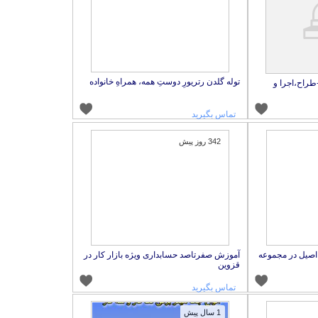
توله گلدن رتریورِ دوستِ همه، همراهِ خانواده
طراح،اجرا و
تماس بگیرید
342 روز پیش
صیل در مجموعه
آموزش صفرتاصد حسابداری ویژه بازار کار در
قزوین
تماس بگیرید
1 سال پیش