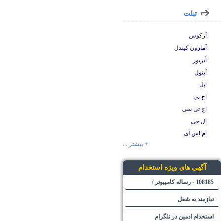
تبلت
آرکوس
آمازون کیندل
آیریور
آینول
اپل
اچ پی
اچ تی سی
ال جی
ام اس آی
+ بیشتر ...
آگهی های ویژه استخدام
108185 - رساله کامپیوتر /
نیازمند به شغل
استخدام ادمین در تلگرام