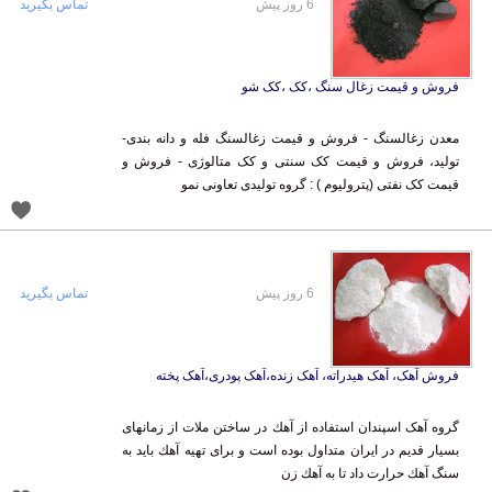
6 روز پیش
تماس بگیرید
فروش و قیمت زغال سنگ ،کک ،کک شو
معدن زغالسنگ - فروش و قیمت زغالسنگ فله و دانه بندی-
تولید، فروش و قیمت کک سنتی و کک متالوژی - فروش و
قیمت کک نفتی (پترولیوم ) : گروه تولیدی تعاونی نمو
6 روز پیش
تماس بگیرید
فروش آهک، آهک هیدراته، آهک زنده،آهک پودری،آهک پخته
گروه آهک اسپندان استفاده از آهك در ساختن ملات از زمانهای
بسیار قدیم در ایران متداول بوده است و برای تهیه آهك باید به
سنگ آهك حرارت داد تا به آهك زن