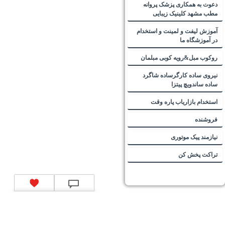
دعوت به همکاری پزشک پروانه
مطب مشهد کلینیک زیبایی
آموزش لیفت و لمینت و استخدام
در آموزشگاه ما
روکوب مبل&رویه کوبی مبلمان
نیروی ساده کارگرساده شاگرد
ساده ساندویچ پیتزا
استخدام بازاریاب پاره وقت
فروشنده
نیازمند پیک موتوری
تراکت پخش کن
تماس با ما
|
موتور جستجوی فرصت‌های شغلی
|
اخبار استخدام
|
استخدام‌های دولتی
|
استخدام‌
بانک‌ها و موسسات مالی
|
استخدام‌ نیروهای مسلح
|
استخدام‌ شرکت‌های معتبر
|
ایزی مد کالا
|
شبا
چیست؟
|
کد شبای بانک ملی
|
کد شبای بانک صادرات
|
کد شبای بانک تجارت
|
کد شبای بانک سپه
|
کد