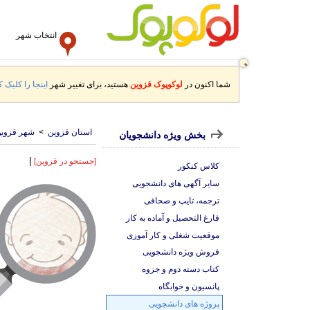
انتخاب شهر
شما اکنون در
لوکوپوک قزوین
هستید، برای تغییر شهر
اینجا را کلیک ک
استان قزوین
>
شهر قزوی
بخش ویژه دانشجویان
|
[جستجو در قزوین]
کلاس کنکور
سایر آگهی های دانشجویی
ترجمه، تایپ و صحافی
فارغ التحصیل و آماده به کار
موقعیت شغلی و کار آموزی
فروش ویژه دانشجویی
کتاب دسته دوم و جزوه
پانسیون و خوابگاه
پروژه های دانشجویی